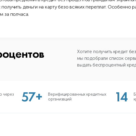
получить деньги на карту безо всяких переплат. Особенно р
м за полчаса.
роцентов
Хотите получить кредит бе
мы подобрали список серв
выдать беспроцентный кред
57+
14
о через
Верифицированных кредитных
Б
организаций
к