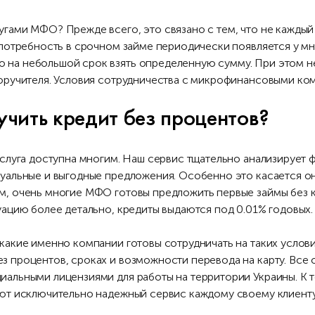
гами МФО? Прежде всего, это связано с тем, что не каждый 
а потребность в срочном займе периодически появляется у м
на небольшой срок взять определенную сумму. При этом не
поручителя. Условия сотрудничества с микрофинансовыми ко
чить кредит без процентов?
 услуга доступна многим. Наш сервис тщательно анализирует
туальные и выгодные предложения. Особенно это касается о
м, очень многие МФО готовы предложить первые займы без 
уацию более детально, кредиты выдаются под 0.01% годовых.
какие именно компании готовы сотрудничать на таких условия
з процентов, сроках и возможности перевода на карту. Все 
иальными лицензиями для работы на территории Украины. К 
ают исключительно надежный сервис каждому своему клиенту