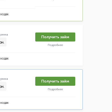
оходах
умма
Получить займ
рн.
Подробнее
оходах
умма
Получить займ
рн.
Подробнее
оходах