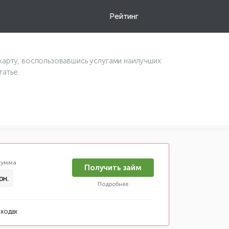
Рейтинг
карту, воспользовавшись услугами наилучших
атье.
умма
Получить займ
рн.
Подробнее
оходах