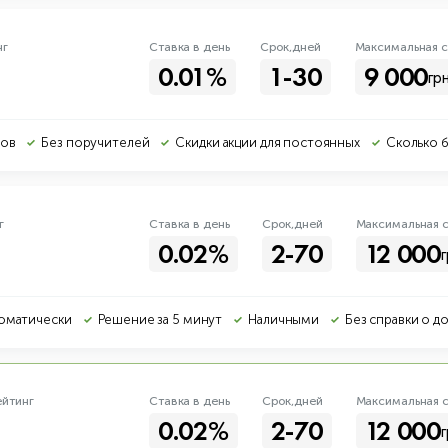
нг
Ставка в день
Срок,дней
Макс
имальная
с
0.01%
1-30
9 000
грн
тов
Без поручителей
Скидки акции для постоянных
Сколько б
г
Ставка в день
Срок,дней
Макс
имальная
с
0.02%
2-70
12 000
г
оматически
Решение за 5 минут
Наличными
Без справки о д
ейтинг
Ставка в день
Срок,дней
Макс
имальная
с
0.02%
2-70
12 000
г