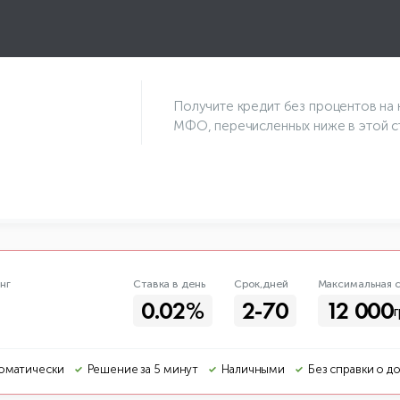
Получите кредит без процентов на 
МФО, перечисленных ниже в этой ст
нг
Ставка в день
Срок,дней
Макс
имальная
с
0.02%
2-70
12 000
г
оматически
Решение за 5 минут
Наличными
Без справки о д