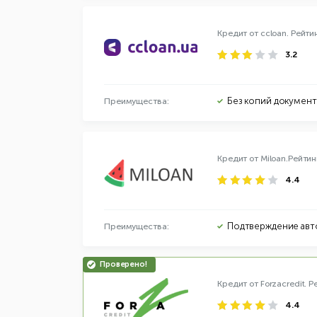
Кредит от ccloan.
Рейти
3.2
Без копий докумен
Преимущества:
Кредит от Miloan.
Рейтин
4.4
Подтверждение авт
Преимущества:
Кредит от Forzacredit.
Р
4.4