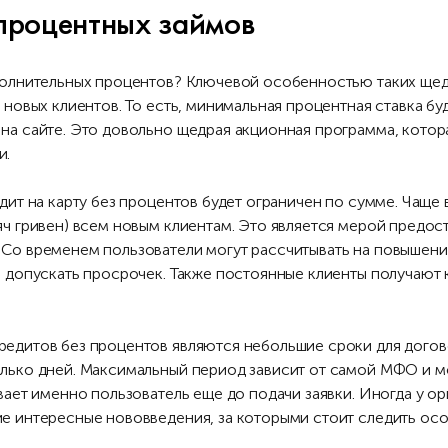
процентных займов
полнительных процентов? Ключевой особенностью таких щедр
 новых клиентов. То есть, минимальная процентная ставка б
на сайте. Это довольно щедрая акционная программа, котор
и.
дит на карту без процентов будет ограничен по сумме. Чаще
яч гривен) всем новым клиентам. Это является мерой предо
Со временем пользователи могут рассчитывать на повышени
е допускать просрочек. Также постоянные клиенты получают
едитов без процентов являются небольшие сроки для догов
лько дней. Максимальный период зависит от самой МФО и мо
вает именно пользователь еще до подачи заявки. Иногда у о
е интересные нововведения, за которыми стоит следить ос