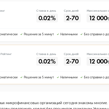
тинг
Ставка в день
Срок,дней
Макс
имальная
с
0.02%
2-70
12 000
г
оматически
Решение за 5 минут
Наличными
Без справки о д
.
Рейтинг
Ставка в день
Срок,дней
Макс
имальная
с
0.02%
2-70
12 000
г
оматически
Решение за 5 минут
Наличными
Без справки о д
ых микрофинансовых организаций сегодня знакомы многие. 
готовы предложить кредит без процентов гражданам Украины