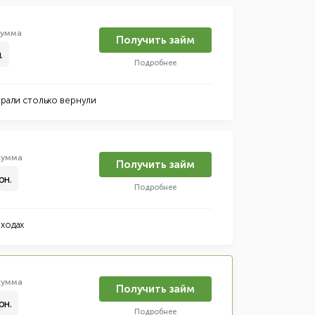
умма
Получить займ
.
Подробнее
рали столько вернули
умма
Получить займ
рн.
Подробнее
оходах
умма
Получить займ
рн.
Подробнее