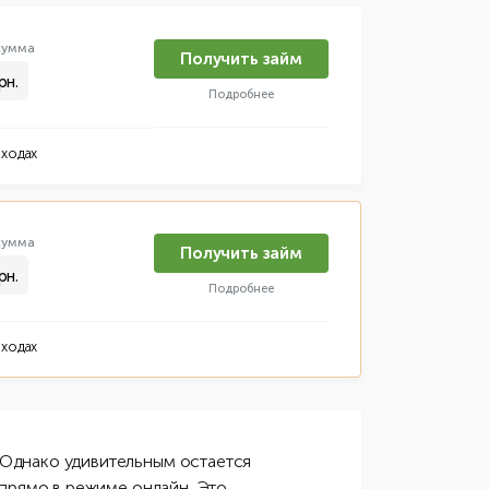
умма
Получить займ
рн.
Подробнее
оходах
умма
Получить займ
рн.
Подробнее
оходах
Однако удивительным остается
 прямо в режиме онлайн. Это